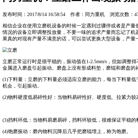
发布时间：2017/8/14 16:58:54 作者：同力重机 浏览次数：47
相信企业在使用立磨机设备的时候一定遇到过骤停或者是产量
情况的设备立即调整投放量，不要一味的追求产量而忘记了机
果真的对现有产量不满意的话，可以尝试更换大型设备，产量一
立磨正常运行时是很平稳的，振动值在1-2.5mm/s，但如调
金属进入磨盘引起振动。磨盘上没有形成料垫，磨辊和磨盘的
(1)下料量：立磨的下料量必须适应立磨的能力，每当下料量
机会，引起振动。
(2)物料硬度低易碎性好：当物料易碎性好、硬度低、拉紧力
(3)挡料环低：当物料易磨易碎，挡料环较低，很难保证平稳
(4)饱磨振动：磨内物料沉降后几乎把磨辊埋上，称为饱磨。