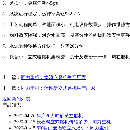
3、磨损小，金属消耗4-5g/t;
4、系统运行稳定，运转率高达93-97%;
5、工艺流程简单，占地面积小，机电设备数量少，操作维修方
6、物料适应性强：对含水量高、易磨蚀性差的物料适应性更
7、水泥品种转换方便快捷，只需20分钟。
8、噪音小，立式辊磨机集粉磨、烘干及选粉于一体，均在磨机
上一篇：
同力重机：煤渣立磨机生产厂家
下一篇：
同力重机：活性炭立式磨机生产厂家
返回新闻列表
产品知识
2021-04-26
年产30万吨矿渣立磨机
2020-01-15
长石粉立式磨机价格多少：同力重机
2020-01-15
600目白云石粉立式磨机：同力重机